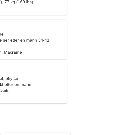
), 77 kg (169 lbs)
ne
ne ser etter en mann 34-41
ren, Macrame
l, Skytten
kt etter en mann
veits