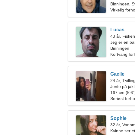
Binningen, S
Virkelig forh
Lucas
43 år, Fiske
Jeg er en ba
kvinne
Binningen
Kortvarig for
Gaelle
24 år, Tvilli
Jente på jakt
167 cm (5'6")
Seriøst forho
Sophie
32 år, Vann
Kvinne ser et