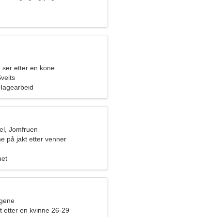
 ser etter en kone
veits
 Hagearbeid
l, Jomfruen
e på jakt etter venner
het
ngene
 etter en kvinne 26-29