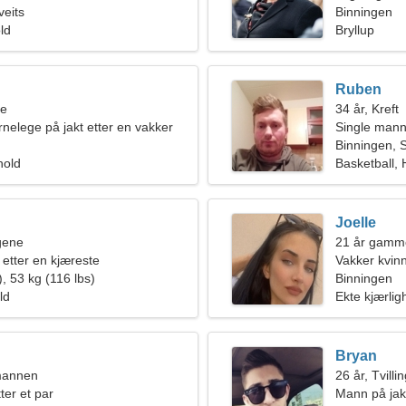
veits
Binningen
old
Bryllup
Ruben
ne
34 år, Kreft
rnelege på jakt etter en vakker
Single mann
Binningen, S
hold
Basketball,
Joelle
ngene
21 år gamme
 etter en kjæreste
Vakker kvinn
, 53 kg (116 lbs)
Binningen
ld
Ekte kjærlig
Bryan
mannen
26 år, Tvilli
ter et par
Mann på jakt