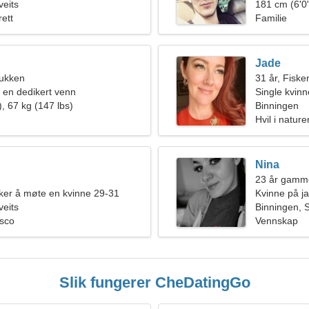
veits
181 cm (6'0"
rett
Familie
Jade
bukken
31 år, Fiske
r en dedikert venn
Single kvin
, 67 kg (147 lbs)
Binningen
Hvil i natu
Nina
23 år gamme
er å møte en kvinne 29-31
Kvinne på ja
veits
Binningen, S
isco
Vennskap
Slik fungerer CheDatingGo