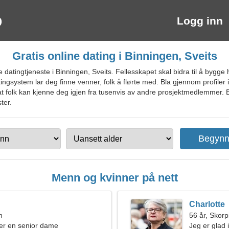
Logg inn
Gratis online dating i Binningen, Sveits
datingtjeneste i Binningen, Sveits. Fellesskapet skal bidra til å bygge
datingsystem lar deg finne venner, folk å flørte med. Bla gjennom profiler 
ik at folk kan kjenne deg igjen fra tusenvis av andre prosjektmedlemmer.
ter.
Menn og kvinner på nett
Charlotte
n
56 år, Skor
er en senior dame
Jeg er glad 