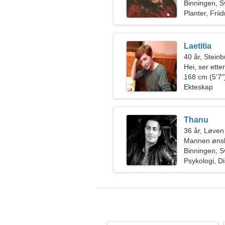
Binningen, S
Planter, Friid
Laetitia
40 år, Stein
Hei, ser ette
168 cm (5'7")
Ekteskap
Thanu
36 år, Løven
Mannen ønsk
Binningen, S
Psykologi, D