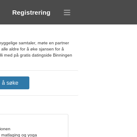
Registrering
 hyggelige samtaler, møte en partner
i alle aldre for å øke sjansen for å
 Bli med på gratis datingside Binningen
pionen
i matlaging og yoga