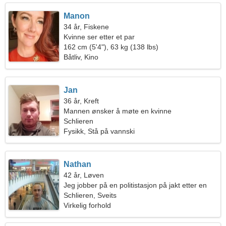
Manon
34 år, Fiskene
Kvinne ser etter et par
162 cm (5'4"), 63 kg (138 lbs)
Båtliv, Kino
Jan
36 år, Kreft
Mannen ønsker å møte en kvinne
Schlieren
Fysikk, Stå på vannski
Nathan
42 år, Løven
Jeg jobber på en politistasjon på jakt etter en
elegant kvinne
Schlieren, Sveits
Virkelig forhold