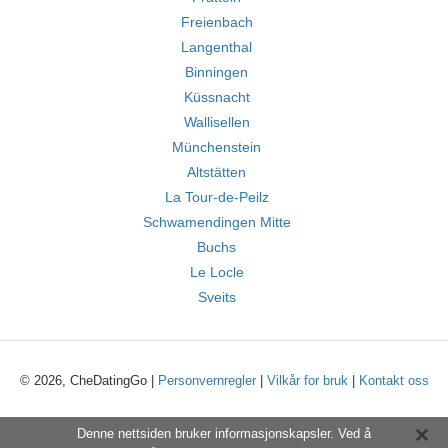
Freienbach
Langenthal
Binningen
Küssnacht
Wallisellen
Münchenstein
Altstätten
La Tour-de-Peilz
Schwamendingen Mitte
Buchs
Le Locle
Sveits
© 2026, CheDatingGo |
Personvernregler
|
Vilkår for bruk
|
Kontakt oss
Denne nettsiden bruker informasjonskapsler. Ved å